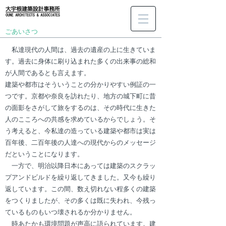
ごあいさつ
私達現代の人間は、過去の遺産の上に生きていま
す。過去に身体に刷り込まれた多くの出来事の総和
が人間であるとも言えます。
建築や都市はそういうことの分かりやすい例証の一
つです。京都や奈良を訪れたり、地方の城下町に昔
の面影をさがして旅をするのは、その時代に生きた
人のこころへの共感を求めているからでしょう。そ
う考えると、今私達の造っている建築や都市は実は
百年後、二百年後の人達への現代からのメッセージ
だということになります。
一方で、明治以降日本にあっては建築のスクラッ
プアンドビルドを繰り返してきました。又今も繰り
返しています。この間、数え切れない程多くの建築
をつくりましたが、その多くは既に失われ、今残っ
ているものもいつ壊されるか分かりません。
時あたかも環境問題が声高に語られています。建