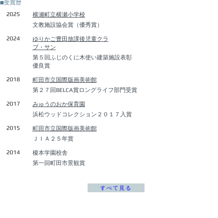
■受賞歴
2025
横瀬町立横瀬小学校
文教施設協会賞（優秀賞）
2024
ゆりかご豊田​放課後児童クラ
ブ・サン
​第５回ふじのくに木使い建築施設表彰
優良賞
2018
町田市立国際版画美術館
第２７回BELCA賞ロングライフ部門受賞
2017
みゅうのおか保育園
浜松ウッドコレクション２０１７入賞
2015
町田市立国際版画美術館
ＪＩＡ２５年賞
2014
榎本学園校舎
第一回町田市景観賞
すべて見る