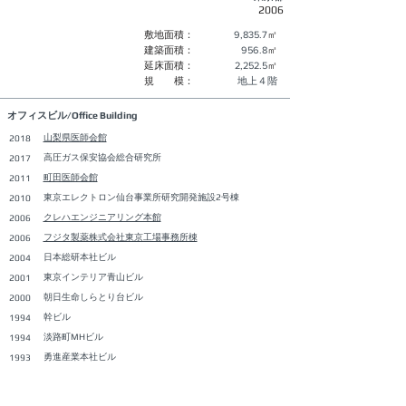
2006
敷地面積：
9,835.7
㎡
建築面積：
956.8
㎡
延床面積：
2,252.5
㎡
規 模：
地上４階
オフィスビル/Office Building
山梨県医師会館
2018
高圧ガス保安協会総合研究所
2017
町田医師会館
2011
東京エレクトロン仙台事業所研究開発施設2号棟
2010
クレハエンジニアリング本館
2006
フジタ製薬株式会社東京工場事務所棟
2006
日本総研本社ビル
2004
東京インテリア青山ビル
2001
朝日生命しらとり台ビル
2000
幹ビル
1994
淡路町MHビル
1994
勇進産業本社ビル
1993
下倉楽器店神保町ビル
1992
フタバ目黒ビル
1992