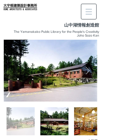
​山中湖情報創造館
The Yamanakako Public Library for the People's Creativity
Joho Sozo Kan