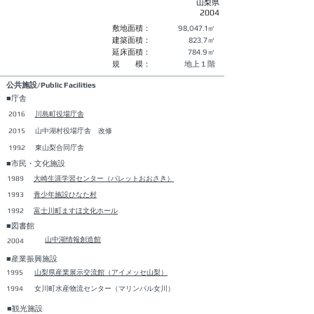
山梨県
2004
敷地面積：
98,047.1​㎡
建築面積：
823.7㎡
延床面積：
784.9㎡
規 模：
​地上１階
公共施設/Public Facilities
■庁舎
2016
​川島町役場庁舎
2015
​山中湖村役場庁舎 改修
1992
東山梨合同庁舎
■市民・文化施設
1989
​大崎生涯学習センター（パレットおおさき）
1993
青少年施設ひなた村
1992
富士川町ますほ文化ホール
■図書館
山中湖情報創造館
2004
■産業振興施設
1995
山梨県産業展示交流館（アイメッセ山梨）
1994
女川町水産物流センター（マリンパル女川）
■観光施設