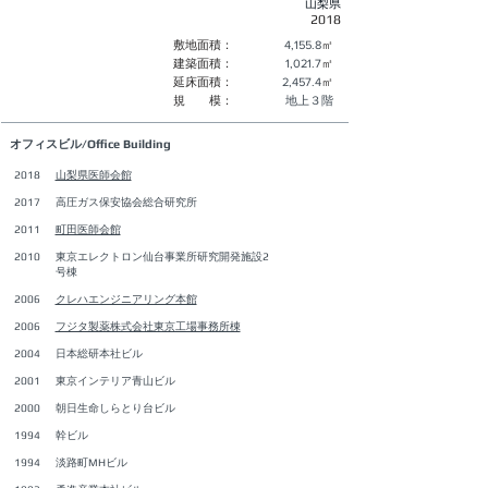
山梨県
2018
敷地面積：
4,155.8
㎡
建築面積：
1,021.7
㎡
延床面積：
2,457.4
㎡
規 模：
地上３階
オフィスビル/Office Building
2018
山梨県医師会館
2017
高圧ガス保安協会総合研究所
2011
町田医師会館
2010
東京エレクトロン仙台事業所研究開発施設2
号棟
2006
クレハエンジニアリング本館
2006
フジタ製薬株式会社東京工場事務所棟
2004
日本総研本社ビル
2001
東京インテリア青山ビル
2000
朝日生命しらとり台ビル
1994
幹ビル
1994
淡路町MHビル