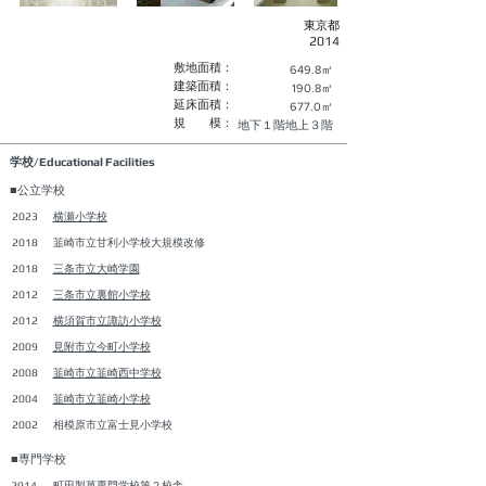
東京都
2014
敷地面積：
649.8
㎡
建築面積：
190.8
㎡
延床面積：
677.0
㎡
規 模：
地下１階地上３階
学校/Educational Facilities
■公立学校
2023
横瀬小学校
2018
韮崎市立甘利小学校大規模改修
2018
三条市立大崎学園
2012
三条市立裏館小学校
2012
横須賀市立諏訪小学校
2009
見附市立今町小学校
2008
韮崎市立韮崎西中学校
2004
韮崎市立韮崎小学校
2002
相模原市立富士見小学校
■専門学校
2014
町田製菓専門学校第２校舎