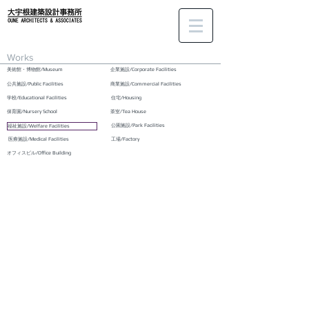
Works
美術館・博物館/Museum
企業施設/Corporate Facilities
公共施設/Public Facilities
商業施設/Commercial Facilities
学校/Educational Facilities
住宅/Housing
保育園/Nursery School
茶室/Tea House
公園施設/Park Facilities
福祉施設/Welfare Facilities
医療施設/Medical Facilities
工場/Factory
オフィスビル/Office Building