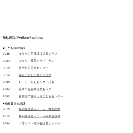
福祉施設/Welfare Facilities
​■子ども福祉施設
2026
ゆりかご西放課後児童クラブ
2024
ゆりかご豊田クラブ・サン
2019
富士川町児童センター
2014
麻布子ども中高生プラザ
2009
町田市子どもセンターぱお
2004
韮崎市立韮崎児童センター
2002
相模原市立富士見こどもセンター
​■高齢者福祉施設
2015
特別養護老人ホーム 城北の家
2012
特別養護老人ホーム福聚荘改修
2004
コモンズ（特別養護老人ホーム）
2000
玉川学園高齢者在宅サービスセンター