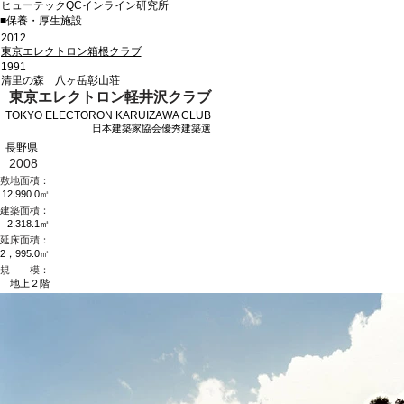
ヒューテックQCインライン研究所
​■保養・厚生施設
2012
東京エレクトロン箱根クラブ
1991
清里の森 八ヶ岳彰山荘
東京エレクトロン軽井沢クラブ
TOKYO ELECTORON KARUIZAWA CLUB
日本建築家協会優秀建築選
長野県
2008
敷地面積：
12,990.0
㎡
建築面積：
2,318.1㎡
延床面積：
2，995.0
㎡
規 模：
地上２階