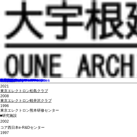
美術館・博物館/Museum
オフィスビル/Office Building
公共施設/Public Facilities
企業施設/Corporate Facilities
学校/Educational Facilities
保育園/Nursery School
商業施設/Commercial Facilities
住宅/Housing
福祉施設/Welfare Facilities
医療施設/Medical Facilities
茶室/Tea House
公園施設/Park Facilities
工場/Factory
企業施設/Corporate Facilities
​■研修施設
2021
東京エレクトロン松島クラブ
2008
東京エレクトロン軽井沢クラブ
1996
東京エレクトロン熊本研修センター
​■研究施設
2002
コア西日本e-R&Dセンター
1997